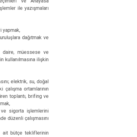
seçimleri ve Anayasa
şlemler ile yazışmaları
eri yapmak,
kuruluşlara dağıtmak ve
et daire, müessese ve
n kullanılmasına ilişkin
nı; elektrik, su, doğal
iki çalışma ortamlarının
ren toplantı, brifing ve
rmak,
ve sigorta işlemlerini
nde düzenli çalışmasını
it bütçe tekliflerinin