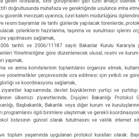
 gelen istihbarat, sınır görüşmeleri gibi özel amaçlı ödenek 
ektifi doğrultusunda muhafaza ve gerektiğinde usulünce imha etm
u güvenlik mevzuatı uyarınca, özel kalem müdürlüğünü ilgilendire
ve resmi bayramlar ile tarihi günlerde yapılacak törenlerde; prot
nulacak çelenklerin hazırlanma, taşınma ve sunulması işlerini o
öre yapılmasını sağlamak,
006 tarihli ve 2006/11187 sayılı Bakanlar Kurulu Kararıyla 
nleri Yönetmeliğine göre düzenlenecek ulusal, resmi ve kurums
leri yapmak,
ama ve anma komitelerinin toplantılarını organize etmek, kutla
n ve yönetmelikler çerçevesinde icra edilmesi için yetkili ve gör
 işbirliği ve koordinasyonu sağlamak,
iyaretler kapsamında; devlet büyüklerinin yurtiçi ve yurtdışı 
ânının ülkemizi ziyaretlerinde, Dışişleri Bakanlığı Protoko
nlığı, Başbakanlık, Bakanlık veya diğer kurum ve kuruluşlarının
arı programlarını ilgili birimlere ulaştırmak ve gerekli koordinasy
okol listesinin güncel olarak tutulmasını ve valilik internet s
e toplum yaşamında uygulanan protokol kuralları olarak: Bayr