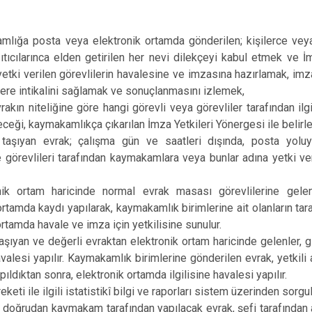
Baskil
Karakoçan
mlığa posta veya elektronik ortamda gönderilen; kişilerce veya
ıtıcılarınca elden getirilen her nevi dilekçeyi kabul etmek ve İ
etki verilen görevlilerin havalesine ve imzasına hazırlamak, im
erlere intikalini sağlamak ve sonuçlanmasını izlemek,
rakın niteliğine göre hangi görevli veya görevliler tarafından ilg
eceği, kaymakamlıkça çıkarılan İmza Yetkileri Yönergesi ile belirle
 taşıyan evrak; çalışma gün ve saatleri dışında, posta yoluyl
görevlileri tarafından kaymakamlara veya bunlar adına yetki ver
nik ortam haricinde normal evrak masası görevlilerine gelen
ortamda kaydı yapılarak, kaymakamlık birimlerine ait olanların ta
ortamda havale ve imza için yetkilisine sunulur.
taşıyan ve değerli evraktan elektronik ortam haricinde gelenler, 
havalesi yapılır. Kaymakamlık birimlerine gönderilen evrak, yetkili
ıldıktan sonra, elektronik ortamda ilgilisine havalesi yapılır.
eketi ile ilgili istatistikî bilgi ve raporları sistem üzerinden sor
 doğrudan kaymakam tarafından yapılacak evrak, şefi tarafından ay