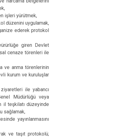
ve harcama belgelerini
ek,
n işleri yürütmek,
okol düzenini uygulamak,
rganize ederek protokol
yürürlüğe giren Devlet
al cenaze törenleri ile
ma ve anma törenlerinin
evli kurum ve kuruluşlar
ziyaretleri ile yabancı
l Genel Müdürlüğü veya
 il teşkilatı düzeyinde
onu sağlamak,
itesinde yayınlanmasını
ak ve taşıt protokolü;