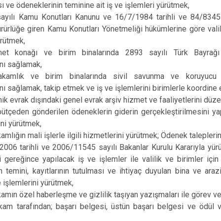
ı ve ödeneklerinin teminine ait iş ve işlemleri yürütmek,
ayılı Kamu Konutları Kanunu ve 16/7/1984 tarihli ve 84/8345 
ürürlüğe giren Kamu Konutları Yönetmeliği hükümlerine göre valiliğ
ürütmek,
et konağı ve birim binalarında 2893 sayılı Türk Bayrağı
nı sağlamak,
kamlık ve birim binalarında sivil savunma ve koruyucu 
ı sağlamak, takip etmek ve iş ve işlemlerini birimlerle koordin
nik evrak dışındaki genel evrak arşiv hizmet ve faaliyetlerini dü
bütçeden gönderilen ödeneklerin giderin gerçekleştirilmesini y
ini yürütmek,
mlığın mali işlerle ilgili hizmetlerini yürütmek; Ödenek talepleri
006 tarihli ve 2006/11545 sayılı Bakanlar Kurulu Kararıyla yürü
 gereğince yapılacak iş ve işlemler ile valilik ve birimler için
temini, kayıtlarının tutulması ve ihtiyaç duyulan bina ve araz
e işlemlerini yürütmek,
mın özel haberleşme ve gizlilik taşıyan yazışmaları ile görev ve 
m tarafından; başarı belgesi, üstün başarı belgesi ve ödül veri