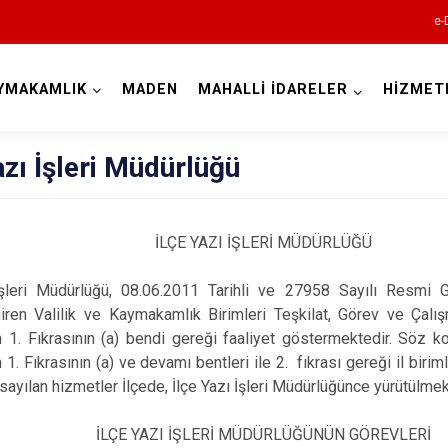
e-
YMAKAMLIK
MADEN
MAHALLİ İDARELER
HİZMET
Elazığ
azı İşleri Müdürlüğü
İLÇE YAZI İŞLERİ MÜDÜRLÜĞÜ
İşleri Müdürlüğü, 08.06.2011 Tarihli ve 27958 Sayılı Resmi 
iren Valilik ve Kaymakamlık Birimleri Teşkilat, Görev ve Çalı
 1. Fıkrasının (a) bendi gereği faaliyet göstermektedir. Söz k
Ağın
1. Fıkrasının (a) ve devamı bentleri ile 2. fıkrası gereği il biriml
Alacakaya
sayılan hizmetler İlçede, İlçe Yazı İşleri Müdürlüğünce yürütülmek
Arıcak
İLÇE YAZI İŞLERİ MÜDÜRLÜĞÜNÜN GÖREVLERİ