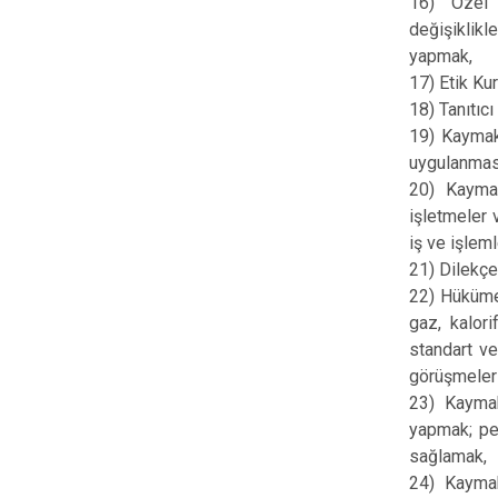
16) Özel 
değişiklikl
yapmak,
17) Etik Kur
18) Tanıtıcı
19) Kaymaka
uygulanmas
20) Kaymak
işletmeler 
iş ve işlem
21) Dilekçe
22) Hükümet
gaz, kalori
standart ve
görüşmeler 
23) Kaymak
yapmak; per
sağlamak,
24) Kaymak