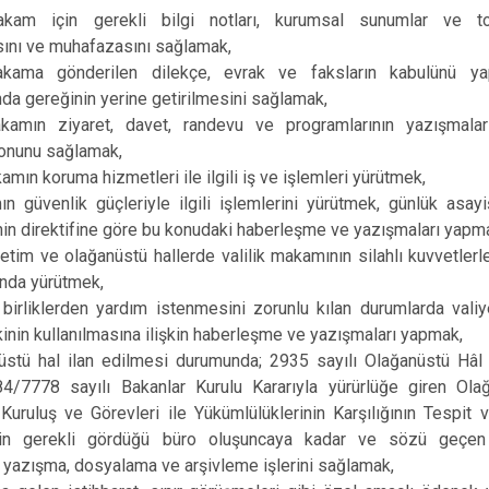
kam için gerekli bilgi notları, kurumsal sunumlar ve top
sını ve muhafazasını sağlamak,
kama gönderilen dilekçe, evrak ve faksların kabulünü yapm
da gereğinin yerine getirilmesini sağlamak,
amın ziyaret, davet, randevu ve programlarının yazışmalar
onunu sağlamak,
mın koruma hizmetleri ile ilgili iş ve işlemleri yürütmek,
 güvenlik güçleriyle ilgili işlemlerini yürütmek, günlük asay
nin direktifine göre bu konudaki haberleşme ve yazışmaları yapm
etim ve olağanüstü hallerde valilik makamının silahlı kuvvetlerle o
tında yürütmek,
birliklerden yardım istenmesini zorunlu kılan durumlarda valiy
kinin kullanılmasına ilişkin haberleşme ve yazışmaları yapmak,
üstü hal ilan edilmesi durumunda; 2935 sayılı Olağanüstü Hâ
 84/7778 sayılı Bakanlar Kurulu Kararıyla yürürlüğe giren Ol
 Kuruluş ve Görevleri ile Yükümlülüklerinin Karşılığının Tesp
in gerekli gördüğü büro oluşuncaya kadar ve sözü geçen b
yazışma, dosyalama ve arşivleme işlerini sağlamak,