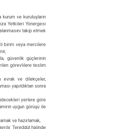
Palu
Sivrice
 kurum ve kuruluşların
mza Yetkileri Yönergesi
zalanmasını takip etmek
ili birim veya mercilere
nir,
a, güvenlik güçlerinin
ilen görevlilere teslim
 evrak ve dilekçeler,
raması yapıldıktan sonra
gidecekleri yerlere göre
 amirin uygun görüşü ile
gulamak ve hazırlamak,
rılır. Tereddüt halinde