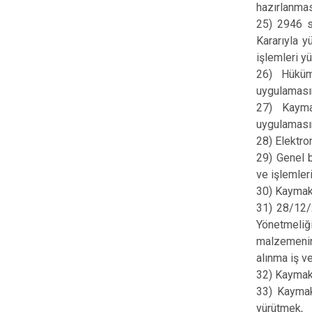
hazırlanmas
25) 2946 s
Kararıyla y
işlemleri y
26) Hüküm
uygulaması
27) Kayma
uygulamasın
28) Elektro
29) Genel 
ve işlemler
30) Kaymaka
31) 28/12/2
Yönetmeliği
malzemenin 
alınma iş v
32) Kaymaka
33) Kaymaka
yürütmek,