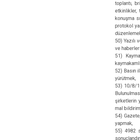
toplantı, b
etkinlikler
konuşma sır
protokol yaz
düzenlemek v
50) Yazılı v
ve haberler
51) Kaymak
kaymakamlığı
52) Basın i
yürütmek,
53) 10/8/19
Bulunulması
şirketlerin
mal bildiri
54) Gazete,
yapmak,
55) 4982 s
sonuçlandır