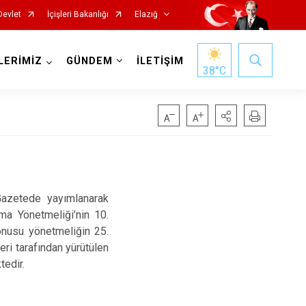
Devlet
İçişleri Bakanlığı
Elazığ
LERİMİZ
GÜNDEM
İLETİŞİM
38
°C
Gazetede yayımlanarak
şma Yönetmeliği’nin 10.
onusu yönetmeliğin 25.
Keban
eri tarafından yürütülen
Kovancılar
tedir.
Maden