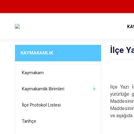
KA
İlçe Y
KAYMAKAMLIK
Kaymakam
İlçe Yazı 
Kaymakamlık Birimleri
yürürlüğe g
Maddesinin
İlçe Protokol Listesi
Maddesinin 
ve aşağıda 
Tarihçe