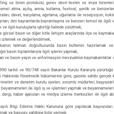
rifing ve tören protokolü; görev devir-teslim ve imza törenler
, temel atma, açılış, anma, kutlama, festival, şenlik ve benzerle
aları; davet, karşılama, ağırlama, uğurlama ile resepsiyon, kok
ıları; dini bayramlarda bayramlaşma ve benzeri temsil ile ilgili va
e ilgili kuruluşlarla işbirliği halinde yürütmek,
e görsel basın ve diğer kitle iletişim araçlarında ilçe ve kaymakaml
i izlemek ve değerlendirmek,
amın talimatı doğrultusunda basın bültenini hazırlamak ve
n basın toplantılarıyla ilgili işlerini yapmak,
lan ve basın-yayın ve enformasyon mevzuatının kaymakamlıklar ile 
90 tarihli ve 90/748 sayılı Bakanlar Kurulu Kararıyla yürürlüğe
 Hakkında Yönetmelik hükümlerine göre, gazete sahibi gerçek ki
 yönetim ve denetim kurulu üyeleri, sorumlu müdürleri, başyazarla
m beyannameleri ile ilgili iş ve işlemleri yapmak ve beyannamele
 dergi, haber ajansları ve medya izleme merkezleri ile ilgili abo
ayılı Bilgi Edinme Hakkı Kanununa göre yapılacak başvuruları
mak ve başvuru sahibine bilgi vermek,