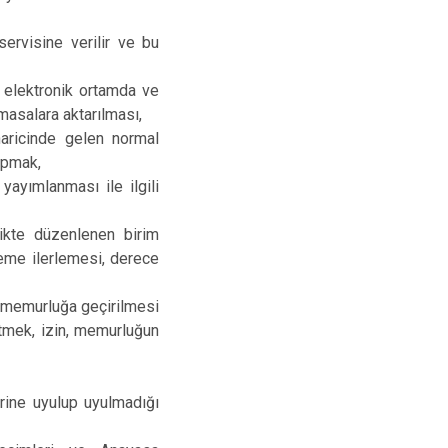
ervisine verilir ve bu
: elektronik ortamda ve
 masalara aktarılması,
aricinde gelen normal
yapmak,
yayımlanması ile ilgili
ikte düzenlenen birim
eme ilerlemesi, derece
l memurluğa geçirilmesi
ütmek, izin, memurluğun
erine uyulup uyulmadığı