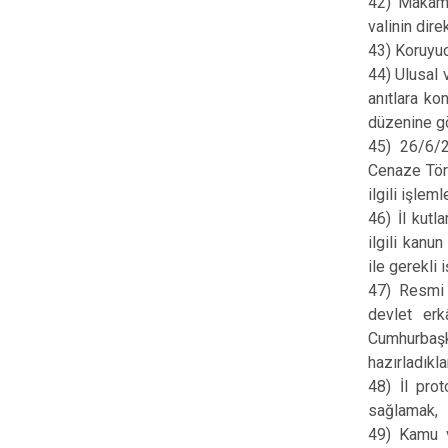
42) Makama
valinin dir
43) Koruyuc
44) Ulusal 
anıtlara ko
düzenine g
45) 26/6/2
Cenaze Töre
ilgili işlem
46) İl kutl
ilgili kanu
ile gerekli
47) Resmi z
devlet erk
Cumhurbaşka
hazırladıkl
48) İl prot
sağlamak,
49) Kamu v