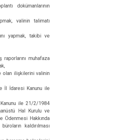
lantı dokümanlarının
ak, valinin talimatı
ını yapmak, takibi ve
iş raporlarını muhafaza
ak,
lan ilişkilerini valinin
e İl İdaresi Kanunu ile
l Kanunu ile 21/2/1984
ağanüstü Hal Kurulu ve
it ve Ödenmesi Hakkında
üroların kaldırılması