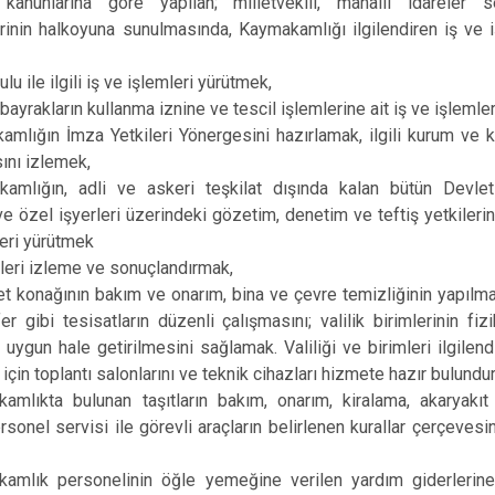
kanunlarına göre yapılan; milletvekili, mahalli idareler 
erinin halkoyuna sunulmasında, Kaymakamlığı ilgilendiren iş ve i
ulu ile ilgili iş ve işlemleri yürütmek,
 bayrakların kullanma iznine ve tescil işlemlerine ait iş ve işleml
mlığın İmza Yetkileri Yönergesini hazırlamak, ilgili kurum ve 
ını izlemek,
amlığın, adli ve askeri teşkilat dışında kalan bütün Devl
ve özel işyerleri üzerindeki gözetim, denetim ve teftiş yetkilerini
leri yürütmek
leri izleme ve sonuçlandırmak,
 konağının bakım ve onarım, bina ve çevre temizliğinin yapılması
fer gibi tesisatların düzenli çalışmasını; valilik birimlerinin fiz
 uygun hale getirilmesini sağlamak. Valiliği ve birimleri ilgilendi
için toplantı salonlarını ve teknik cihazları hizmete hazır bulundu
amlıkta bulunan taşıtların bakım, onarım, kiralama, akaryakıt 
sonel servisi ile görevli araçların belirlenen kurallar çerçevesi
amlık personelinin öğle yemeğine verilen yardım giderlerine a