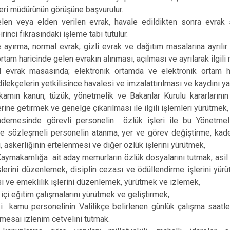
şleri müdürünün görüşüne başvurulur.
len veya elden verilen evrak, havale edildikten sonra evrak s
inci fıkrasındaki işleme tabi tutulur.
 ayırma, normal evrak, gizli evrak ve dağıtım masalarına ayrılır
rtam haricinde gelen evrakın alınması, açılması ve ayrılarak ilgili
 evrak masasında; elektronik ortamda ve elektronik ortam h
dilekçelerin yetkilisince havalesi ve imzalattırılması ve kaydını 
mın kanun, tüzük, yönetmelik ve Bakanlar Kurulu kararlarının 
rine getirmek ve genelge çıkarılması ile ilgili işlemleri yürütmek,
ademesinde görevli personelin özlük işleri ile bu Yönetmel
ve sözleşmeli personelin atanma, yer ve görev değiştirme, kad
 askerliğinin ertelenmesi ve diğer özlük işlerini yürütmek,
Kaymakamlığa ait aday memurların özlük dosyalarını tutmak, asi
lerini düzenlemek, disiplin cezası ve ödüllendirme işlerini yür
 ve emeklilik işlerini düzenlemek, yürütmek ve izlemek,
içi eğitim çalışmalarını yürütmek ve geliştirmek,
i kamu personelinin Valilikçe belirlenen günlük çalışma saatl
esai izlenim cetvelini tutmak.