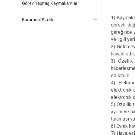
Görev Yapmış Kaymakamlar
1) Kaymaka
Kurumsal Kimlik
görevli dağ
gereğince y
ve ilgili y
2) Gelen ev
havale edil
3) Özellik
haberleşme 
edilebilir.
4) Elektro
elektronik 
elektronik 
5) Özellik 
ayrılır ve 
taraması yap
6) Evrak har
7) Havalesi