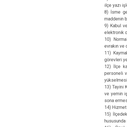
ilçe yazı i
8) İsme ge
maddenin bir
9) Kabul ve
elektronik o
10) Normal
evrakın ve 
11) Kaymaka
görevleri ye
12) İlçe k
personeli 
yükselmesi,
13) Tayini 
ve yemin iş
sona ermesi
14) Hizmet 
15) İlçedek
hususunda m