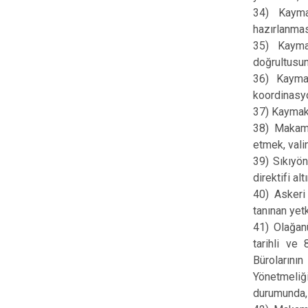
34) Kayma
hazırlanma
35) Kayma
doğrultusun
36) Kaymak
koordinasy
37) Kaymaka
38) Makamın
etmek, vali
39) Sıkıyön
direktifi al
40) Askeri 
tanınan yet
41) Olağan
tarihli ve
Bürolarının
Yönetmeliğ
durumunda, 